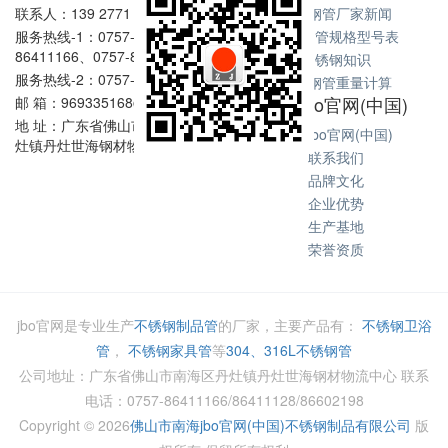
联系人：139 2771 6167
不锈钢管厂家新闻
服务热线-1：0757-
不锈钢管规格型号表
86411166、0757-86411128
不锈钢知识
服务热线-2：0757-86602198
不锈钢管重量计算
关于jbo官网(中国)
邮 箱：969335168@qq.com
地 址：广东省佛山市南海区丹
关于jbo官网(中国)
灶镇丹灶世海钢材物流中心
联系我们
品牌文化
企业优势
生产基地
荣誉资质
jbo官网是专业生产
不锈钢制品管
的厂家，主要产品有：
不锈钢卫浴
管
，
不锈钢家具管
等
304、316L不锈钢管
公司地址：广东省佛山市南海区丹灶镇丹灶世海钢材物流中心 联系
电话：0757-86411166/86411128/86602198
Copyright ©
2026
佛山市南海jbo官网(中国)不锈钢制品有限公司
版