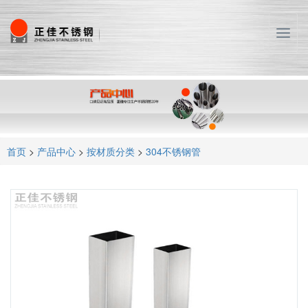
T
o
g
g
l
e
n
a
首页
>
产品中心
>
按材质分类
>
304不锈钢管
v
i
g
a
t
i
o
n