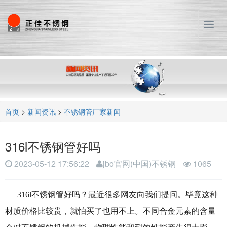
T
o
g
g
l
e
n
a
首页
>
新闻资讯
>
不锈钢管厂家新闻
v
i
g
316l不锈钢管好吗
a
t
2023-05-12 17:56:22
jbo官网(中国)不锈钢
1065
i
o
n
316l不锈钢管好吗？最近很多网友向我们提问。毕竟这种
材质价格比较贵，就怕买了也用不上。不同合金元素的含量