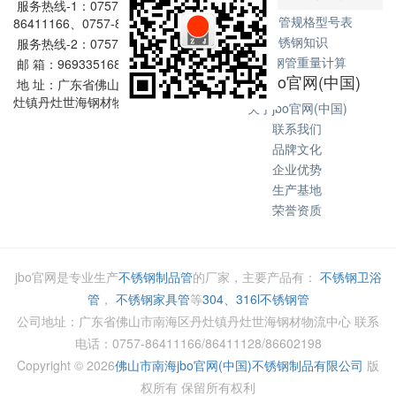
服务热线-1：0757-
不锈钢管规格型号表
86411166、0757-86411128
不锈钢知识
服务热线-2：0757-86602198
不锈钢管重量计算
邮 箱：969335168@qq.com
关于jbo官网(中国)
地 址：广东省佛山市南海区丹
灶镇丹灶世海钢材物流中心
关于jbo官网(中国)
联系我们
品牌文化
企业优势
生产基地
荣誉资质
jbo官网是专业生产
不锈钢制品管
的厂家，主要产品有：
不锈钢卫浴
管
，
不锈钢家具管
等
304、316l不锈钢管
公司地址：广东省佛山市南海区丹灶镇丹灶世海钢材物流中心 联系
电话：0757-86411166/86411128/86602198
Copyright ©
2026
佛山市南海jbo官网(中国)不锈钢制品有限公司
版
权所有 保留所有权利